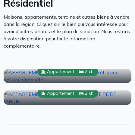
Résidentiel
Maisons, appartements, terrains et autres biens à vendre
dans la région. Cliquez sur le bien qui vous intéresse pour
avoir d'autres photos et le plan de situation. Nous restons
Avenue Drossart 22
à votre disposition pour toute information
1350 Jauche
complémentaire.
Avenue Albert Drossart 22
150 000€
1350 Jauche
Appartement
2 ch.
135 000€
Appartement
2 ch.